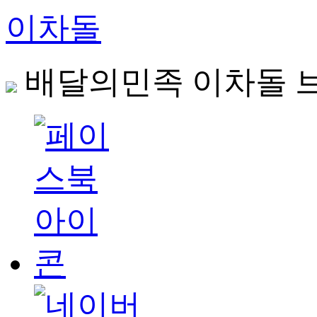
이차돌
배달의민족 이차돌 