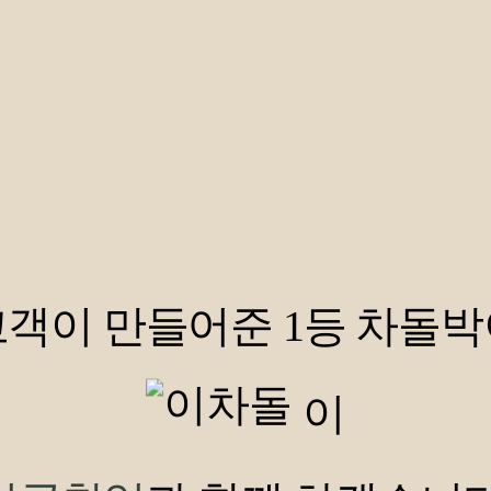
고객이 만들어준
1등 차돌박
이