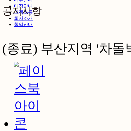
매장안내
공지사항
고객소통
회사소개
창업안내
(종료) 부산지역 '차돌
공지사항
이벤트
광고/미디어
고객센터
제휴/협력