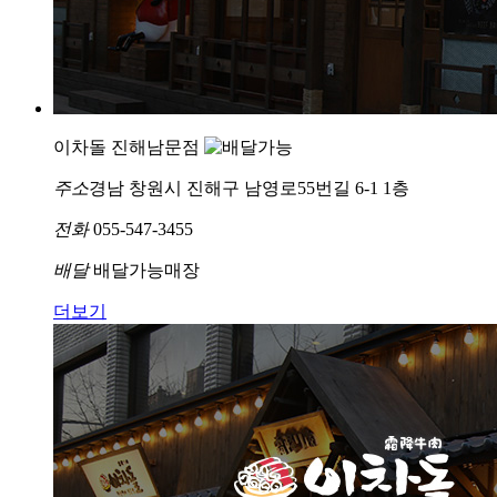
이차돌 진해남문점
주소
경남 창원시 진해구 남영로55번길 6-1 1층
전화
055-547-3455
배달
배달가능매장
더보기