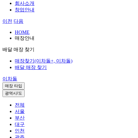
회사소개
창업안내
이전
다음
HOME
매장안내
배달 매장 찾기
매장찾기(이차돌+, 이차돌)
배달 매장 찾기
이차돌
매장 타입
광역시/도
전체
서울
부산
대구
인천
광주