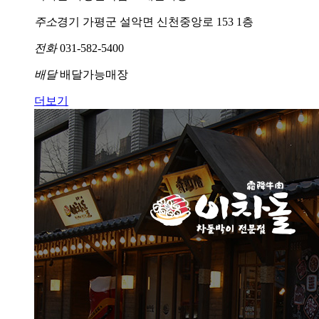
주소
경기 가평군 설악면 신천중앙로 153 1층
전화
031-582-5400
배달
배달가능매장
더보기