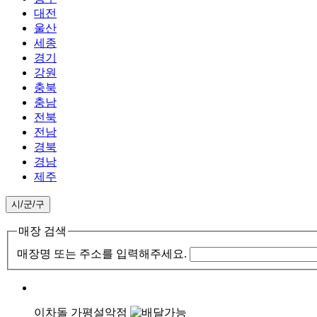
대전
울산
세종
경기
강원
충북
충남
전북
전남
경북
경남
제주
시/군/구
매장 검색
매장명 또는 주소를 입력해주세요.
이차돌 가평설악점