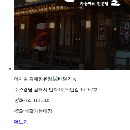
이차돌 김해장유점
주소
경남 김해시 번화1로76번길 16 102호
전화
055-313-3825
배달
배달가능매장
더보기