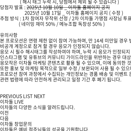
( 해시 태그 누락 시, 당첨에서 제외 될 수 있습니다 )
당첨자 발표 :
2025년 10월 10일 _ 이차돌 홈페이지 공지
2025년 10월 17일 _ 이차돌 홈페이지 공지 ( 수정 )
추첨 방식 :
1차 참여자 무작위 선정 / 2차 이차돌 가맹점 사장님 투
( 네이밍 재미 50% / 메뉴조합 독창성 50% )
유의사항
본 프로모션은 연령 제한 없이 참여 가능하며, 만 14세 미만일 경우
비공개 계정으로 참겨 할 경우 응모가 인정되지 않습니다.
응모 시 필수 해시태그를 작성하여야 하며, 누락 시 응모가 인정되지
인스타그램 및 유튜브의 커뮤니티 가이드라인을 위반하는 경우 대상
응모작은 이차돌 마케팅 콘텐츠로 활용 될 수 있으며, 이에 동의한 
또한 홍보 및 마케팅 목적으로 일부 수정 / 보완되어 사용 될 수 있
프로모션 참여 과정에서 수집되는 개인정보는 경품 배송 및 이벤트 
관련 법령에 따라 안전하게 관리되고 일정 기간 후 폐기 됩니다.
PREVIOUS
LIST
NEXT
이차돌
LIVE
이차돌의 다양한 소식을 알려드립니다.
이전
다음
이차돌
창업문의
이차돌은 예비 점주님들의 성공을 기원합니다.