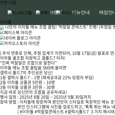
이전
다음
브랜드
메뉴안내
매장안
이차돌
나만의 이차돌 메뉴 조합 꿀팁! '먹잘알 콘테스트' 진행! (추첨일 
( 추석 연휴로 인해, 추첨 집계가 지연되어, 10월 17일(금) 발표로 
이차돌 꿀조합 자랑하고 갤폴드7 타자!
“진짜 먹잘알은 조합으로 말한다”
이차돌 메뉴 조합 꿀팁을 SNS에 올리면
갤럭시 폴드7
의 주인공은 당신!
1등
갤럭시 폴드7 – 1명 (제세공과금 22% 당첨자 부담)
2등
이차돌 상품권 5만원 – 10명
3등
이차돌 상품권 3만원 – 30명
지금 바로 당신만의 조합을 공유하세요!
행사 일정 :
2025년 8월 20일 ~ 2025년 9월 30일까지
참여 방법 :
이차돌에 방문하여 본인만의 스타일로 독창적인 메뉴 조합 후
본인 인스타그램에 사진을 업로드하고, '톡톡 튀는 메뉴 네이
( #이차돌 #먹잘알콘테스트 #갤럭시폴드7 3 가지 해시태그 